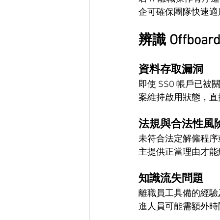
企可確保團隊快速適
辨識 Offboa
資料存取漏洞
即使 SSO 帳戶已
案維持啟用狀態，直
法規與合法性風
未符合法定解僱程序
主提供正當理由才能
知識流失問題
離職員工具備的經驗
進人員可能需額外時