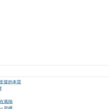
 IT 支援的本質
響
 潛在風險
ng 架構