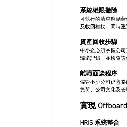
系統權限撤除
可執行的清單應涵蓋停
及收回權杖，同時重
資產回收步驟
中小企必須掌握公司
歸還記錄，並檢查設
離職面談程序
儘管不少公司仍忽略
負荷、公司文化及管
實現 Offboar
HRIS 系統整合