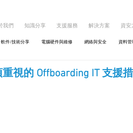
於我們
知識分享
支援服務
解決方案
資安
軟件/技術分享
電腦硬件與維修
網絡與安全
資料管
護
個人電腦使用
的 Offboarding IT 支援