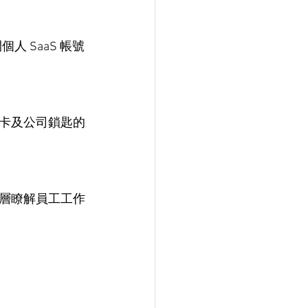
 SaaS 帳號
卡及公司鎖匙的
層瞭解員工工作