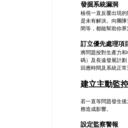
發掘系統漏洞
檢視一直反覆出現的
是未有解決。向團隊
間等，都能幫助你界
訂立優先處理項
將問題按對生產力和
碼）及長遠發展計劃
回應時間及系統正常
建立主動監
若一直等問題發生後
務造成影響。
設定監察警報