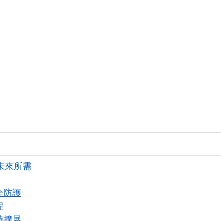
與未來所需
全防護
程
持擴展