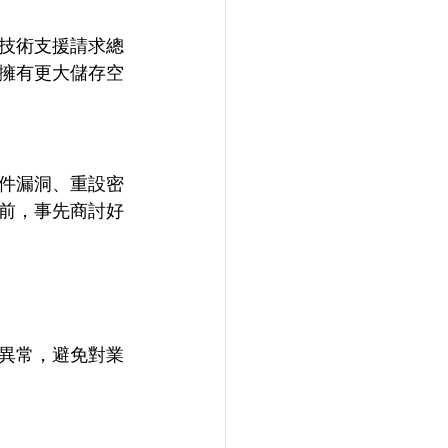
技術支援請求總
擁有更大儲存空
件漏洞、重設密
前，事先商討好
異常，避免對業