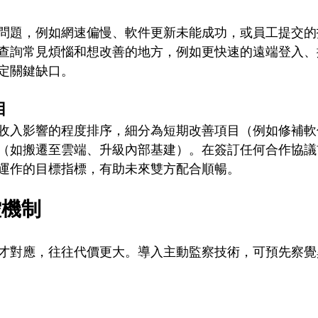
問題，例如網速偏慢、軟件更新未能成功，或員工提交的
查詢常見煩惱和想改善的地方，例如更快速的遠端登入、
定關鍵缺口。
目
收入影響的程度排序，細分為短期改善項目（例如修補軟
（如搬遷至雲端、升級內部基建）。在簽訂任何合作協議
運作的目標指標，有助未來雙方配合順暢。
控機制
才對應，往往代價更大。導入主動監察技術，可預先察覺