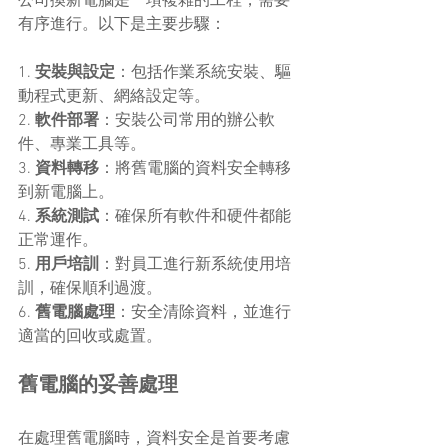
公司換新電腦是一項複雜的工程，需要
有序進行。以下是主要步驟：
1. 
安裝與設定
：包括作業系統安裝、驅
動程式更新、網絡設定等。
2. 
軟件部署
：安裝公司常用的辦公軟
件、專業工具等。
3. 
資料轉移
：將舊電腦的資料安全轉移
到新電腦上。
4. 
系統測試
：確保所有軟件和硬件都能
正常運作。
5. 
用戶培訓
：對員工進行新系統使用培
訓，確保順利過渡。
6. 
舊電腦處理
：安全清除資料，並進行
適當的回收或處置。
舊電腦的妥善處理
在處理舊電腦時，資料安全是首要考慮