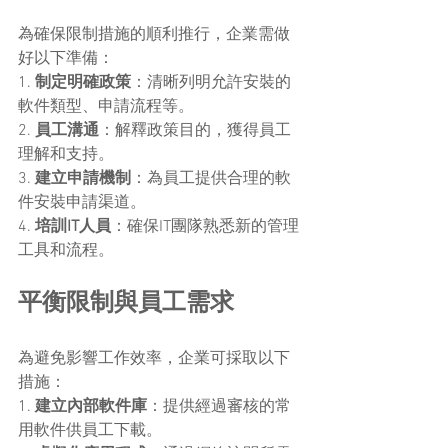
為確保限制措施的順利推行，企業需做
好以下準備：
1. 
制定明確政策
：清晰列明允許安裝的
軟件類型、申請流程等。
2. 
員工溝通
：解釋政策目的，獲得員工
理解和支持。
3. 
建立申請機制
：為員工提供合理的軟
件安裝申請渠道。
4. 
培訓IT人員
：確保IT團隊熟悉新的管理
工具和流程。
平衡限制與員工需求
為避免影響工作效率，企業可採取以下
措施：
1. 
建立內部軟件庫
：提供經過審核的常
用軟件供員工下載。