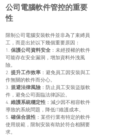
公司電腦軟件管控的重要
性
限制公司電腦安裝軟件並非為了束縛員
工，而是出於以下幾個重要原因：
1. 
保護公司資料安全
：未經授權的軟件
可能存在安全漏洞，增加資料外洩風
險。
2. 
提升工作效率
：避免員工因安裝與工
作無關的軟件而分心。
3. 
規避法律風險
：防止員工安裝盜版軟
件，避免公司面臨法律訴訟。
4. 
維護系統穩定性
：減少因不相容軟件
導致的系統問題，降低IT維護成本。
5. 
確保合規性
：某些行業有特定的軟件
使用規範，限制安裝有助於符合相關要
求。