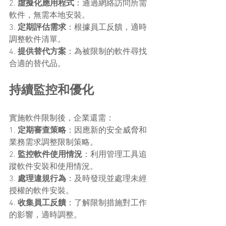
2. 
虛擬化應用程式
：通過網絡訪問所需
軟件，無需本地安裝。
3. 
定期評估需求
：根據員工反饋，適時
調整軟件清單。
4. 
提供替代方案
：為被限制的軟件尋找
合適的替代品。
持續監控和優化
實施軟件限制後，企業還需：
1. 
定期審查策略
：因應新的安全威脅和
業務需求調整限制策略。
2. 
監控軟件使用情況
：利用管理工具追
蹤軟件安裝和使用情況。
3. 
處理違規行為
：及時發現並處理未經
授權的軟件安裝。
4. 
收集員工反饋
：了解限制措施對工作
的影響，適時調整。