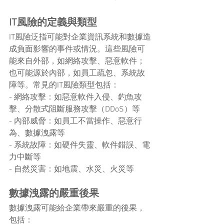
IT風險的定義與類型
IT風險泛指可能對企業資訊系統和數據造
成負面影響的事件或情況。這些風險可
能來自外部，如網絡攻擊、惡意軟件；
也可能源於內部，如員工疏忽、系統故
障等。常見的IT風險類型包括：
- 網絡攻擊：如惡意軟件入侵、釣魚攻
擊、分散式阻斷服務攻擊（DDoS）等
- 內部威脅：如員工不當操作、惡意行
為、數據洩露等
- 系統故障：如硬件失靈、軟件錯誤、電
力中斷等
- 自然災害：如地震、水災、火災等
數據洩露的嚴重後果
數據洩露可能給企業帶來嚴重的後果，
包括：