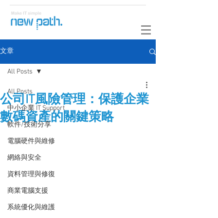
文章
All Posts
All Posts
公司IT風險管理：保護企業
中小企業 IT Support
數碼資產的關鍵策略
軟件/技術分享
電腦硬件與維修
網絡與安全
資料管理與修復
商業電腦支援
系統優化與維護