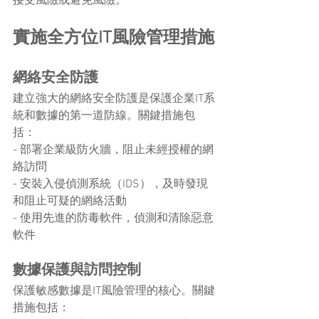
接受風險或避免風險。
實施全方位IT風險管理措施
網絡安全防護
建立強大的網絡安全防護是保護企業IT系
統和數據的第一道防線。關鍵措施包
括：
- 部署企業級防火牆，阻止未經授權的網
絡訪問
- 安裝入侵偵測系統（IDS），及時發現
和阻止可疑的網絡活動
- 使用先進的防毒軟件，偵測和清除惡意
軟件
數據保護與訪問控制
保護敏感數據是IT風險管理的核心。關鍵
措施包括：