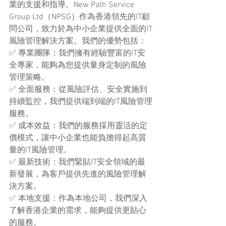
業的支援和指導。New Path Service 
Group Ltd（NPSG）作為香港領先的IT顧
問公司，致力於為中小企業提供全面的IT
風險管理解決方案。我們的優勢包括：
✅ 專業團隊：我們擁有經驗豐富的IT安
全專家，能夠為您提供量身定制的風險
管理策略。
✅ 全面服務：從風險評估、安全實施到
持續監控，我們提供端到端的IT風險管理
服務。
✅ 成本效益：我們的服務採用靈活的定
價模式，讓中小企業也能負擔得起高質
量的IT風險管理。
✅ 最新技術：我們緊貼IT安全領域的最
新發展，為客戶提供先進的風險管理解
決方案。
✅ 本地支援：作為本地公司，我們深入
了解香港企業的需求，能夠提供更貼心
的服務。