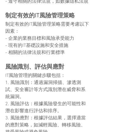
- 遵守相關的法律法規，如數據隱私法規
制定有效的IT風險管理策略
制定有效的IT風險管理策略需要考慮以下
因素：
- 企業的業務目標和風險承受能力
- 現有的IT基礎設施和安全措施
- 相關的法律法規和行業標準
風險識別、評估與應對
IT風險管理的關鍵步驟包括：
1. 風險識別：通過漏洞掃描、滲透測
試、安全審計等方式識別潛在威脅和系
統漏洞。
2. 風險評估：根據風險發生的可能性和
潛在影響進行評估和排序。
3. 風險應對：根據評估結果，選擇適當
的應對策略，如減輕風險、轉移風險、