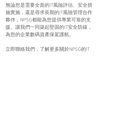
無論您是需要全面的IT風險評估、安全措
施實施，還是尋求長期的IT風險管理合作
夥伴，NPSG都能為您提供專業可靠的支
援。讓我們一同築起堅固的IT安全防線，
為您的企業數碼資產保駕護航。
立即聯絡我們，了解更多關於NPSG的IT
風險管理服務，為您的企業打造安全穩
定的IT環境。
了解更多
中小企電腦支援
中小企業 IT Support