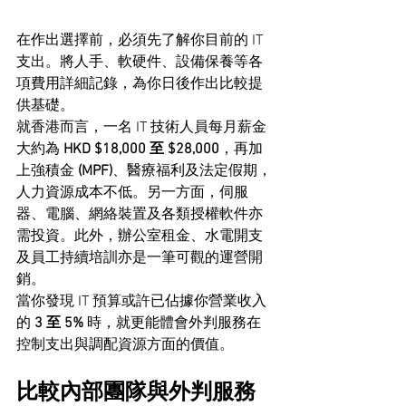
在作出選擇前，必須先了解你目前的 IT 
支出。將人手、軟硬件、設備保養等各
項費用詳細記錄，為你日後作出比較提
供基礎。
就香港而言，一名 IT 技術人員每月薪金
大約為 
HKD $18,000 至 $28,000
，再加
上強積金 
(MPF)
、醫療福利及法定假期，
人力資源成本不低。另一方面，伺服
器、電腦、網絡裝置及各類授權軟件亦
需投資。此外，辦公室租金、水電開支
及員工持續培訓亦是一筆可觀的運營開
銷。
當你發現 IT 預算或許已佔據你營業收入
的 
3 至 5%
 時，就更能體會外判服務在
控制支出與調配資源方面的價值。
比較內部團隊與外判服務