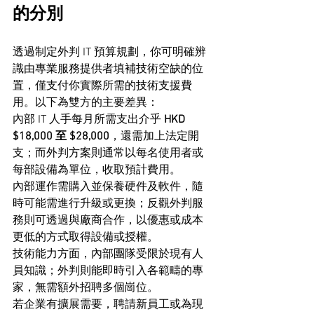
的分別
透過制定外判 IT 預算規劃，你可明確辨
識由專業服務提供者填補技術空缺的位
置，僅支付你實際所需的技術支援費
用。以下為雙方的主要差異：
內部 IT 人手每月所需支出介乎 
HKD 
$18,000 至 $28,000
，還需加上法定開
支；而外判方案則通常以每名使用者或
每部設備為單位，收取預計費用。
內部運作需購入並保養硬件及軟件，隨
時可能需進行升級或更換；反觀外判服
務則可透過與廠商合作，以優惠或成本
更低的方式取得設備或授權。
技術能力方面，內部團隊受限於現有人
員知識；外判則能即時引入各範疇的專
家，無需額外招聘多個崗位。
若企業有擴展需要，聘請新員工或為現