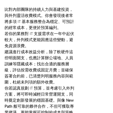
比對內部團隊的持續人力與基建投資，
與外判靈活收費模式。你會發現後者常
將多項 IT 基本服務整合為穩定、可預計
的經常成本，更便於預算編列。
若你的業務對 IT 支援需求在一年中起伏
較大，外判模式更能因應這些變動，避
免資源浪費。
建議進行成本效益分析，除了軟硬件這
些明面開支，也應計算辦公場地、人員
訓練等隱藏成本；找出合適的服務層
級，評估按需收費或固定月費；並確保
簽署合約前，已清楚列明服務內容與範
圍，杜絕未列項的額外收費。
你若認真規劃 IT 預算，並考慮引入外判
方案，將可即時減輕日常營運開支，同
時奠定創新發展的穩固基礎。與像 
New 
Path
 般可靠的夥伴合作，不但可獲取專
業建議，更能掌握可控制的成本與策略