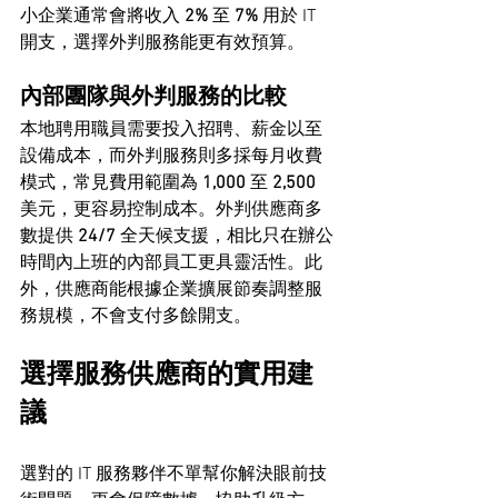
小企業通常會將收入 
2%
 至 
7%
 用於 IT 
開支，選擇外判服務能更有效預算。
內部團隊與外判服務的比較
本地聘用職員需要投入招聘、薪金以至
設備成本，而外判服務則多採每月收費
模式，常見費用範圍為 
1,000
 至 
2,500
美元，更容易控制成本。外判供應商多
數提供 
24/7
 全天候支援，相比只在辦公
時間內上班的內部員工更具靈活性。此
外，供應商能根據企業擴展節奏調整服
務規模，不會支付多餘開支。
選擇服務供應商的實用建
議
選對的 IT 服務夥伴不單幫你解決眼前技