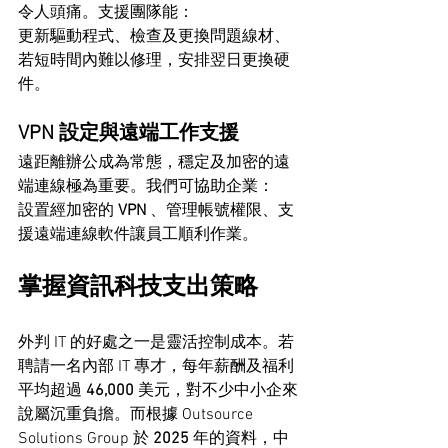
令人頭痛。支援團隊能：
更新驅動程式、檢查及更換問題線材、
若短時間內難以修理，安排翌日更換硬
件。
VPN 設定與遠端工作支援
遠距離辦公成為常態，穩定及加密的遠
端連線極為重要。我們可協助企業：
設置經加密的 
VPN
 、管理帳號權限、支
援遠端連線軟件讓員工順利作業。
掌握資訊科技支出策略
外判 IT 的好處之一是靈活控制成本。若
聘請一名內部 IT 專才，每年薪酬及福利
平均超過 
46,000
 美元，對不少中小企來
說屬沉重負擔。而根據 Outsource 
Solutions Group 於 
2025
 年的資料，中