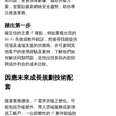
術問題，更會保障數據、協助升級方
案，並緊貼最新網絡安全趨勢，助你專
注推進業務。
踏出第一步
確定你的主要 IT 痛點，例如重複出現的 
Wi-Fi 失效或軟件錯誤，然後尋找能提供
現場及遠端支援的供應商。亦可參閱其
他客戶的使用經驗及案例，了解他們如
何解決同類問題，並預估預算與內部招
聘或外判合約成本比較。
因應未來成長規劃技術配
套
隨著業務擴張，IT 需求亦隨之變化。可
能包括升級硬件、導入雲端服務或新增
員工帳戶。一位前瞻性的 IT 夥伴能協助