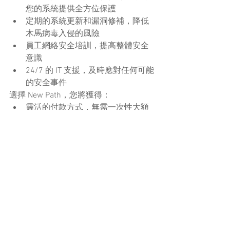
您的系統提供全方位保護
定期的系統更新和漏洞修補，降低
木馬病毒入侵的風險
員工網絡安全培訓，提高整體安全
意識
24/7 的 IT 支援，及時應對任何可能
的安全事件
選擇 New Path，您將獲得：
靈活的付款方式，無需一次性大額
投入
免費的系統安全檢查和專業建議
可根據需求隨時調整的服務方案
經驗豐富的專家團隊，能夠精準解
決各種 IT 安全問題
在這個木馬病毒等網絡威脅不斷演變的
時代，讓 New Path 成為您的可靠夥伴，
為您的企業構建堅實的網絡安全防線。
聯繫我們，了解更多關於如何保護您的