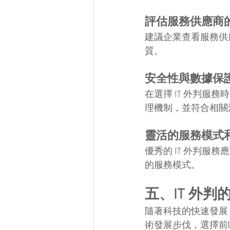
評估服務供應商
建議企業查看服務供
質。
安全性與數據保
在選擇 IT 外判
理機制，並符合相關
靈活的服務模式
優秀的 IT 外判
的服務模式。
五、IT 外
隨著科技的快速發展
術發展步伐，選擇前