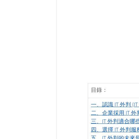
目錄：
一、認識 IT 外判 (IT
二、企業採用 IT 
三、IT 外判適合哪
四、選擇 IT 外判
五、IT 外判的未來