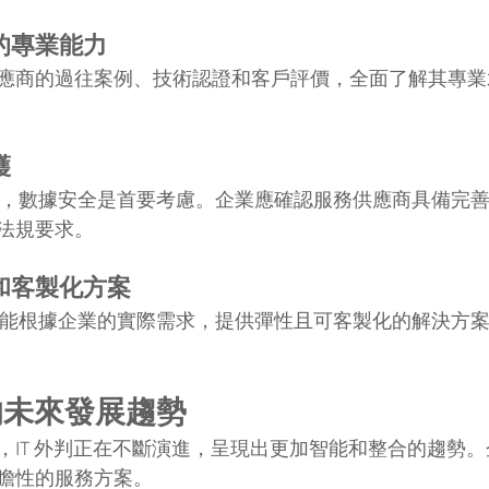
的專業能力
應商的過往案例、技術認證和客戶評價，全面了解其專業
護
服務時，數據安全是首要考慮。企業應確認服務供應商具備完
法規要求。
和客製化方案
服務應能根據企業的實際需求，提供彈性且可客製化的解決方
判的未來發展趨勢
，IT 外判正在不斷演進，呈現出更加智能和整合的趨勢
瞻性的服務方案。