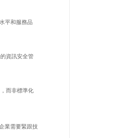
水平和服務品
善的資訊安全管
案，而非標準化
。企業需要緊跟技