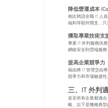
降低營運成本 (Cost 
相比聘請全職 IT 人
福利等額外開支，只
獲取專業技術支
專業 IT 外判服
網絡安全到雲端服務
提高企業競爭力
藉由將 IT 管理
競爭力和市場敏捷性
三、IT 外
並非所有企業都適合
略。以下是幾種典型