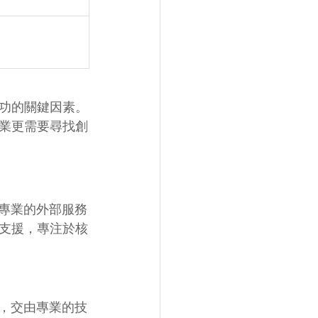
功的關鍵因素。
業更需要尋找創
給專業的外部服務
支援，專注於核
等，交由專業的技