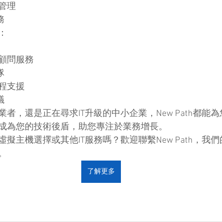
管理
務
：
顧問服務
隊
程支援
議
者，還是正在尋求IT升級的中小企業，New Path都能
成為您的技術後盾，助您專注於業務增長。
擬主機選擇或其他IT服務嗎？歡迎聯繫New Path，我
。
了解更多