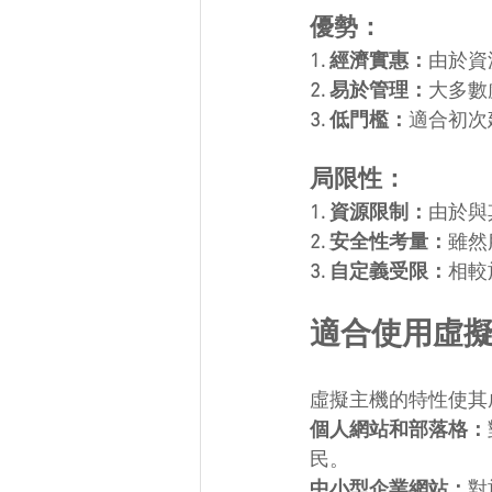
優勢：
1. 經濟實惠：
由於資
2. 易於管理：
大多數
3. 低門檻：
適合初次
局限性：
1. 資源限制：
由於與
2. 安全性考量：
雖然
3. 自定義受限：
相較
適合使用虛
虛擬主機的特性使其
個人網站和部落格：
民。
中小型企業網站：
對