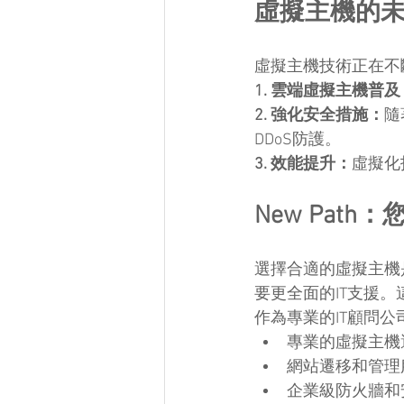
虛擬主機的
虛擬主機技術正在不
1. 雲端虛擬主機普及
2. 強化安全措施：
隨
DDoS防護。
3. 效能提升：
虛擬化
New Path
選擇合適的虛擬主機
要更全面的IT支援。這正是
作為專業的IT顧問公
專業的虛擬主機
網站遷移和管理
企業級防火牆和