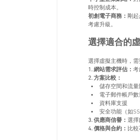
時控制成本。
初創電子商務：
剛起
考慮升級。
選擇適合的
選擇虛擬主機時，需
1. 網站需求評估：
考
2. 方案比較：
儲存空間和流量
電子郵件帳戶數
資料庫支援
安全功能（如S
3. 供應商信譽：
選擇
4. 價格與合約：
比較