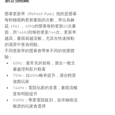
新的關鍵
螢幕更新率（Refresh Rate）指的是螢幕
每秒鐘能夠更新畫面的次數，單位為赫
茲（Hz）。60Hz的螢幕每秒更新60次畫
面，而144Hz則每秒更新144次。更新率
越高，畫面就越流暢，尤其在快速移動
的場景中更為明顯。
不同更新率的螢幕會帶來不同的視覺體
驗：
60Hz：最常見的規格，適合一般文
書處理和影片觀看
75Hz：比60Hz略有提升，適合輕度
遊戲玩家
144Hz：電競玩家的首選，畫面流暢
度有明顯提升
240Hz：專業電競級別，追求極致流
暢度的玩家會選擇