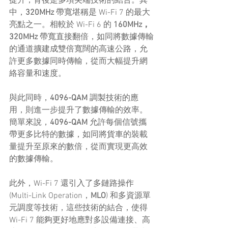
提升，背後是多項尖端技術的結合。其
中，
320MHz
 帶寬堪稱是 Wi-Fi 7 的最大
亮點之一。相較於 Wi-Fi 6 的 
160MHz，
320MHz
 帶寬直接翻倍，如同將數據傳輸
的通道擴建成雙倍寬闊的高速公路，允
許更多數據同時傳輸，從而大幅提升網
絡容量和速度。
與此同時，
4096-QAM
 調製技術的應
用，則進一步提升了數據傳輸的效率。
簡單來說，
4096-QAM
 允許每個信號攜
帶更多比特的數據，如同將貨車的裝載
量提升至原來的數倍，從而實現更高效
的數據傳輸。
此外，Wi-Fi 7 還引入了多鏈路操作 
(Multi-Link Operation，
MLO
) 和多資源單
元調度等技術，這些技術的結合，使得 
Wi-Fi 7 能夠更好地應對多設備連接、高