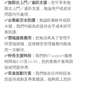
✅無限次上門／遙距支援：
您可享有無
限次上門／遙距支援，無論用戶或資安
問題均可處理。
✅企業級安全防護：
無論防毒軟件或防
火牆，我們均能為您提供合乎成本的可
靠防護。
✅雲端服務應用：
您無須再為了管理不
同雲端煩惱，從授權至管理服務均能為
您一次解決。
✅特長支援時段：
我們的IT support服務
時間為8:00至24:00，您的業務不會再因
技術問題停滯。
✅長遠規劃方案：
我們能在任何時段為
您提供規劃及專業建議，能夠跟上您的
業務發展與需要。
有興趣了解更多IT Consulting服務項目，
歡迎點擊下方按鈕：