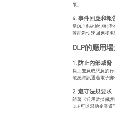
限。
4. 事件回應和報
當DLP系統檢測到
隊能夠快速回應和處
DLP的應用場
1. 防止內部威脅
員工無意或惡意的行
敏感資訊通過電子郵
2. 遵守法規要求
隨著《通用數據保護
DLP可以幫助企業