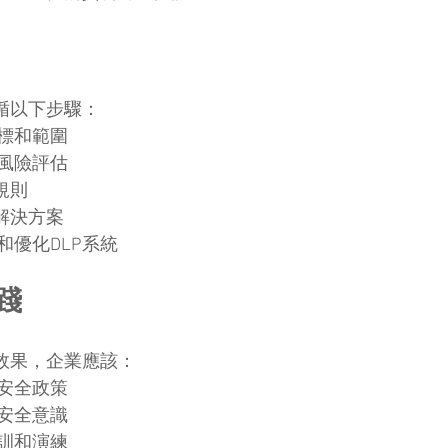
遵循以下步驟：
標和範圍
風險評估
規則
解決方案
和優化DLP系統
踐
的效果，企業應該：
安全政策
安全意識
訓和演練