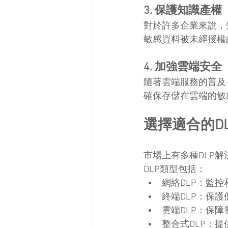
3. 保護知識產權
對於許多企業來說，
敏感資料被未經授權
4. 加強雲端安全
隨著雲端服務的普及
確保存儲在雲端的敏
選擇適合的D
市場上有多種DLP
DLP類型包括：
網絡DLP：監
終端DLP：保
雲端DLP：保
整合式DLP：