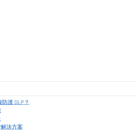
防護 DLP？
能
景
P解決方案