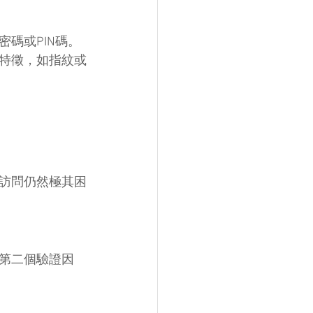
碼或PIN碼。
物特徵，如指紋或
訪問仍然極其困
第二個驗證因