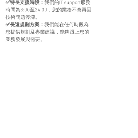
✅特長支援時段：
我們的IT support服務
時間為8:00至24:00，您的業務不會再因
技術問題停滯。
✅長遠規劃方案：
我們能在任何時段為
您提供規劃及專業建議，能夠跟上您的
業務發展與需要。
有興趣了解更多IT Consulting服務項目，
歡迎點擊下方按鈕：
立即了解
電腦硬件與維修
電腦硬件與維修