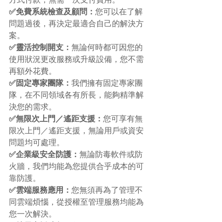
方式付款，無需一次支付費用。
✅免費系統檢查及顧問：
您可以在了解
問題過後，再決定最適合自己的解決方
案。
✅靈活控制開支：
無論何時都可因您的
使用狀況更改服務或升級設備，您不需
再額外花費。
✅固定專家團隊：
我們擁有固定專家團
隊，在不同領域各有所長，能夠精準解
決您的需求。
✅無限次上門／遙距支援：
您可享有無
限次上門／遙距支援，無論用戶或資安
問題均可處理。
✅企業級安全防護：
無論防毒軟件或防
火牆，我們均能為您提供合乎成本的可
靠防護。
✅雲端服務應用：
您無須再為了管理不
同雲端煩惱，從授權至管理服務均能為
您一次解決。