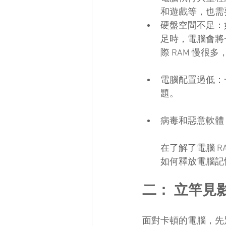
和遊戲等，也需
硬盤空間不足：
足時，電腦會將
際 RAM 慢很
電腦配置過低：
題。
病毒和惡意軟體
在了解了電腦 R
如何釋放電腦記
二： 立竿見
面對卡頓的電腦，先