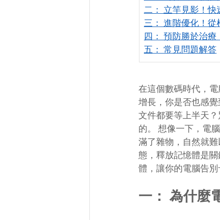
二： 立竿見影！快速
三： 進階優化！
四： 預防勝於治療
五： 常見問題解答
在這個數碼時代，電
增長，你是否也感覺
文件都要等上半天？
的。 想像一下，電
滿了雜物，自然就難
態，釋放記憶體是關
體，讓你的電腦告別
一： 為什麼