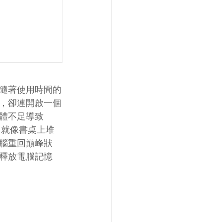
隨著使用時間的
，卻連開啟一個
體不足導致
，就像書桌上堆
腦重回巔峰狀
釋放電腦記憶