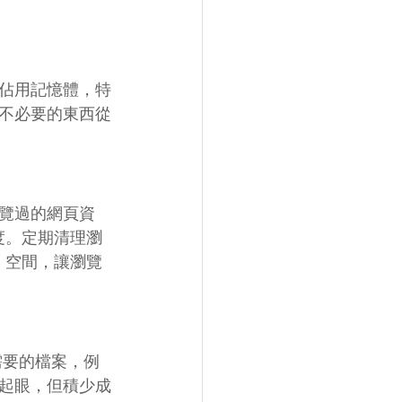
佔用記憶體，特
不必要的東西從
覽過的網頁資
度。定期清理瀏
M 空間，讓瀏覽
不需要的檔案，例
起眼，但積少成