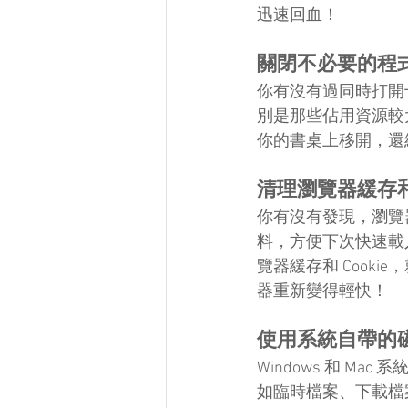
迅速回血！
關閉不必要的程
你有沒有過同時打開
別是那些佔用資源較
你的書桌上移開，還
清理瀏覽器緩存和 C
你有沒有發現，瀏覽
料，方便下次快速載
覽器緩存和 Cook
器重新變得輕快！
使用系統自帶的
Windows 和 
如臨時檔案、下載檔