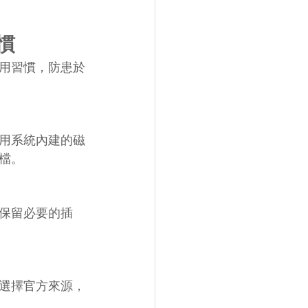
慣
用習慣，防患於
用系統內建的磁
檔。
保留必要的插
選擇官方來源，