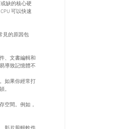
可或缺的核心硬
PU 可以快速
最常見的原因包
件、文書編輯和
易導致記憶體不
。如果你經常打
頓。
存空間。例如，
、影片剪輯軟件