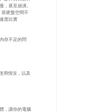
慢，甚至崩潰。
。當硬盤空間不
速度比實
內存不足的問
 使用情況，以及
體，讓你的電腦