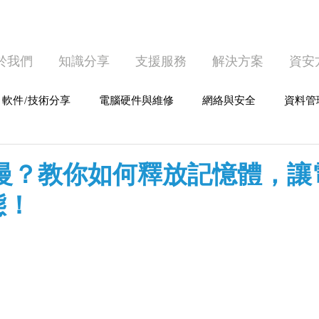
於我們
知識分享
支援服務
解決方案
資安
軟件/技術分享
電腦硬件與維修
網絡與安全
資料管
護
個人電腦使用
好慢？教你如何釋放記憶體，讓
態！