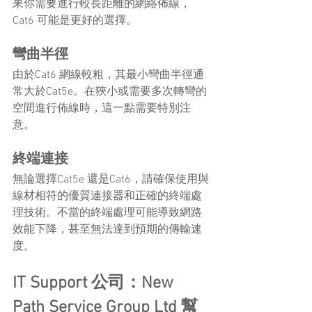
果你需要進行較長距離的網絡佈線，
Cat6 可能是更好的選擇。
彎曲半徑
由於Cat6 網線較粗，其最小彎曲半徑通
常大於Cat5e。在狹小或需要多次轉彎的
空間進行佈線時，這一點需要特別注
意。
終端連接
無論選擇Cat5e 還是Cat6，請確保使用與
線材相符的優質連接器和正確的終端處
理技術。不當的終端處理可能導致網路
效能下降，甚至無法達到預期的傳輸速
度。
IT Support 公司：New 
Path Service Group Ltd 幫