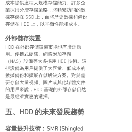
成本提供這種大規模存儲能力。許多企
業採用分層存儲策略，將頻繁訪問的數
據存儲在 SSD 上，而將歷史數據和備份
存儲在 HDD 上，以平衡性能和成本。
外部儲存裝置
HDD 在外部存儲設備市場也有廣泛應
用。便攜式硬碟、網路附加存儲
（NAS）設備等大多採用 HDD 技術。這
些設備為用戶提供了大容量、低成本的
數據備份和擴展存儲解決方案。對於需
要存儲大量視頻、圖片或其他媒體文件
的用戶來說，HDD 基礎的外部存儲仍然
是最經濟實惠的選擇。
五、HDD 的未來發展趨勢
容量提升技術：SMR (Shingled 