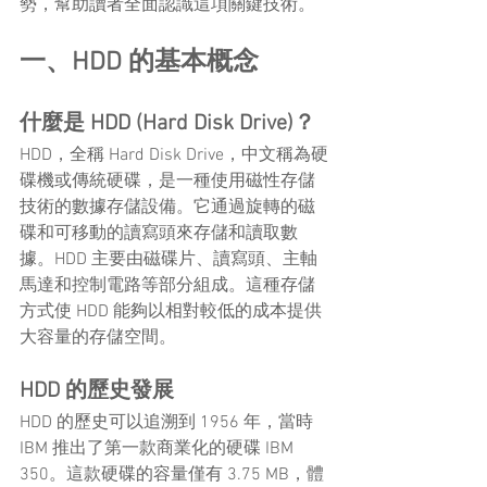
勢，幫助讀者全面認識這項關鍵技術。
一、HDD 的基本概念
什麼是 HDD (Hard Disk Drive)？
HDD，全稱 Hard Disk Drive，中文稱為硬
碟機或傳統硬碟，是一種使用磁性存儲
技術的數據存儲設備。它通過旋轉的磁
碟和可移動的讀寫頭來存儲和讀取數
據。HDD 主要由磁碟片、讀寫頭、主軸
馬達和控制電路等部分組成。這種存儲
方式使 HDD 能夠以相對較低的成本提供
大容量的存儲空間。
HDD 的歷史發展
HDD 的歷史可以追溯到 1956 年，當時 
IBM 推出了第一款商業化的硬碟 IBM 
350。這款硬碟的容量僅有 3.75 MB，體