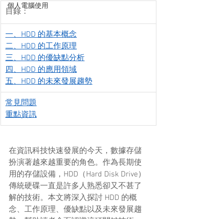
個人電腦使用
目錄：
一、HDD 的基本概念
二、HDD 的工作原理
三、HDD 的優缺點分析
四、HDD 的應用領域
五、HDD 的未來發展趨勢
常見問題
重點資訊
在資訊科技快速發展的今天，數據存儲
扮演著越來越重要的角色。作為長期使
用的存儲設備，HDD（Hard Disk Drive）
傳統硬碟一直是許多人熟悉卻又不甚了
解的技術。本文將深入探討 HDD 的概
念、工作原理、優缺點以及未來發展趨