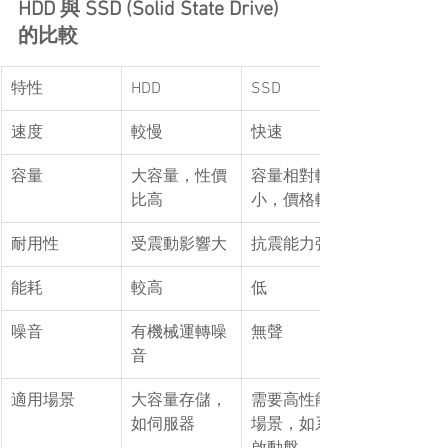
HDD 與 SSD (Solid State Drive) 
的比較
特性
HDD
SSD
速度
較慢
快速
容量
大容量，性價
容量相對較
比高
小，價格較高
耐用性
受震動影響大
抗震能力強
能耗
較高
低
噪音
有機械運轉噪
無聲
音
適用場景
大容量存儲，
需要高性能的
如伺服器
場景，如系統