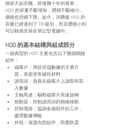
積卻大如衣櫃。經過幾十年的發展，
HDD 的容量不斷增加，體積不斷縮小，
價格也持續下降。如今，消費級 HDD 的
容量已經達到了 TB 級別，而且體積小到
可以輕易安裝在筆記型電腦中。
HDD 的基本結構與組成部分
一個典型的 HDD 主要包含以下幾個關鍵
組件：
磁碟片：用於存儲數據的主要介
質，表面塗有磁性材料
讀寫頭：負責在磁碟片上讀取和寫
入數據
主軸馬達：驅動磁碟片高速旋轉
致動器：控制讀寫頭的精確移動
控制電路：協調各個部件的工作，
處理數據傳輸
外殼：保護內部組件，防塵防震