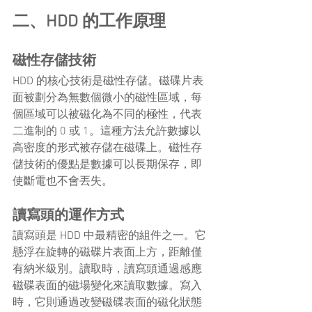
二、HDD 的工作原理
磁性存儲技術
HDD 的核心技術是磁性存儲。磁碟片表
面被劃分為無數個微小的磁性區域，每
個區域可以被磁化為不同的極性，代表
二進制的 0 或 1。這種方法允許數據以
高密度的形式被存儲在磁碟上。磁性存
儲技術的優點是數據可以長期保存，即
使斷電也不會丟失。
讀寫頭的運作方式
讀寫頭是 HDD 中最精密的組件之一。它
懸浮在旋轉的磁碟片表面上方，距離僅
有納米級別。讀取時，讀寫頭通過感應
磁碟表面的磁場變化來讀取數據。寫入
時，它則通過改變磁碟表面的磁化狀態