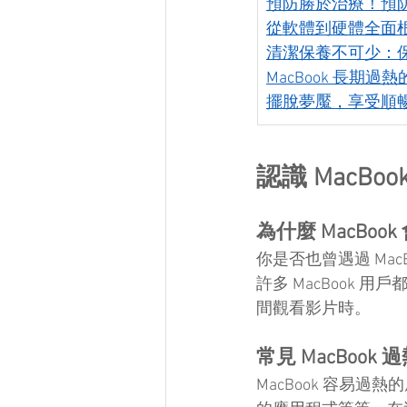
預防勝於治療！預防 
從軟體到硬體全面根治
清潔保養不可少：
MacBook 長期
擺脫夢魘，享受順
認識 MacBo
為什麼 MacBoo
你是否也曾遇過 Ma
許多 MacBook 
間觀看影片時。
常見 MacBook
MacBook 容易