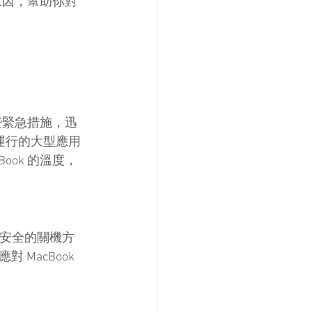
原因，幫助你對
！
些緊急措施，迅
在運行的大型應用
ok 的溫度，
更安全的關機方
acBook 