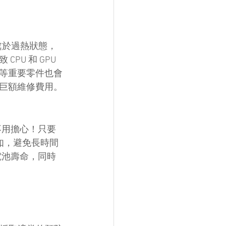
期處於過熱狀態，
U 和 GPU 
等重要零件也會
巨額維修費用。
不用擔心！只要
例如，避免長時間
電池壽命，同時