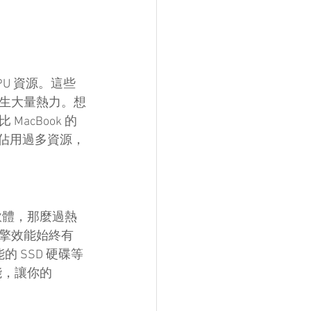
PU 資源。這些
生大量熱力。想
cBook 的
式佔用過多資源，
軟體，那麼過熱
擎效能始終有
的 SSD 硬碟等
能，讓你的 