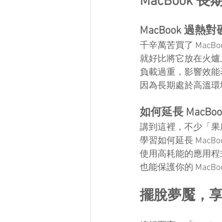
MacBook
MacBook 過
千辛萬苦買了 MacB
就好比將它放在火爐上
負載過重，影響效能
因為長期處於高溫環
如何延長 MacBo
講到這裡，不少「果農
學習如何延長 MacB
使用高耗能的應用程式
也能保護你的 MacB
擺脫夢魘，