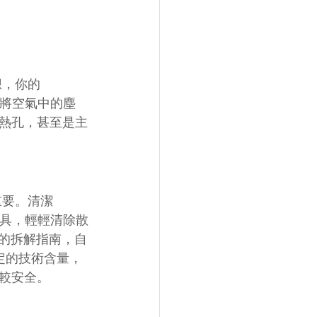
，你的 
會將空氣中的塵
熱孔，甚至是主
重要。清潔 
工具，輕輕清除散
方的拆解指南，自
一定的技術含量，
較安全。