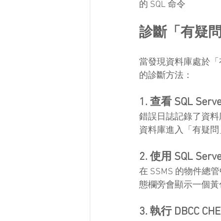
的 SQL 命令
診斷「有疑
當發現資料庫處於「
的診斷方法：
1. 查看 SQL Se
錯誤日誌記錄了資料
資料庫進入「有疑問
2. 使用 SQL Ser
在 SSMS 的物
態欄旁會顯示一個黃
3. 執行 DBCC CH