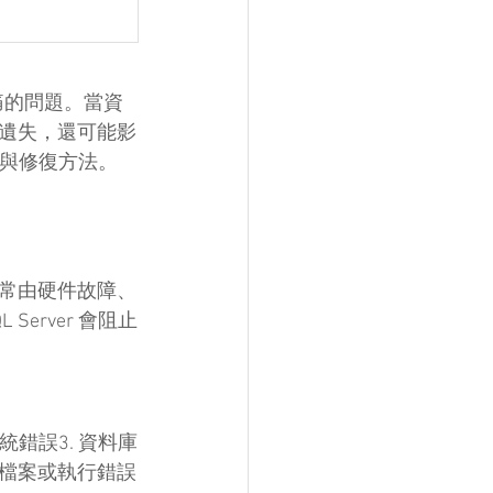
頭痛的問題。當資
遺失，還可能影
斷與修復方法。
常由硬件故障、
rver 會阻止
統錯誤3. 資料庫
刪檔案或執行錯誤