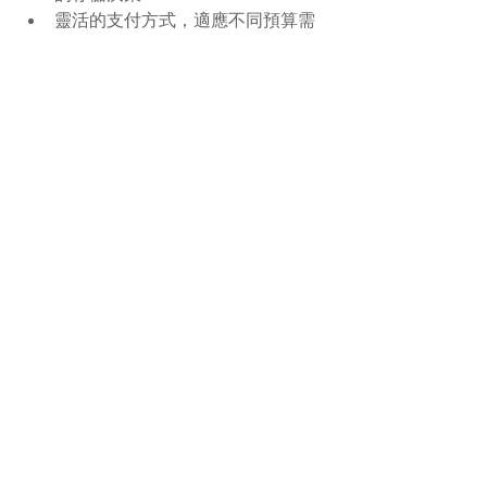
靈活的支付方式，適應不同預算需
求
全面的 IT 支持，從存儲到網絡安全
的一站式服務
長期的技術夥伴關係，助力您的業
務持續增長
面對複雜的 IT 存儲需求，讓 New Path 
成為您可靠的技術後盾。聯繫我們，開
啟您的高效存儲之旅！
了解更多
資料管理與修復
資料管理與修復