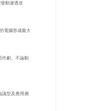
標發動滲透攻
的電腦形成龐大
惡作劇。不論動
協議型及應用層