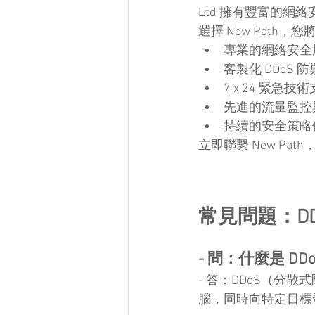
Ltd 擁有豐富的網
選擇 New Path，
專業的網絡安全
客製化 DDoS 
7 x 24 緊急技
先進的流量監控
持續的安全策略
立即聯繫 New P
常見問題：DD
- 問：什麼是 DD
- 答：DDoS（
腦，同時向特定目標