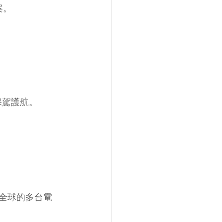
案。
保駕護航。
在全球的多台電