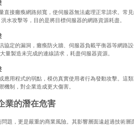
擊
量直接癱瘓網路頻寬，使伺服器無法處理正常請求。常見
CMP 洪水攻擊等，目的是將目標伺服器的網路資源耗盡。
擊
訊協定的漏洞，癱瘓防火牆、伺服器負載平衡器等網路設
，會大量製造未完成的連線請求，耗盡伺服器資源。
擊
或應用程式的弱點，模仿真實使用者行為發動攻擊。這類
禦機制，對企業造成更大傷害。
對企業的潛在危害
是技術問題，更是嚴重的商業風險。其影響層面遠超過技術層