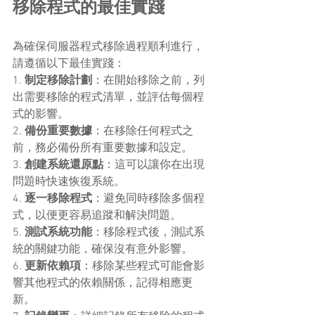
移除程式的最佳實踐
為確保伺服器程式移除過程順利進行，
請遵循以下最佳實踐：
1. 
制定移除計劃
：在開始移除之前，列
出需要移除的程式清單，並評估每個程
式的影響。
2. 
備份重要數據
：在移除任何程式之
前，務必備份所有重要數據和設定。
3. 
創建系統還原點
：這可以讓你在出現
問題時快速恢復系統。
4. 
逐一移除程式
：避免同時移除多個程
式，以便更容易追蹤和解決問題。
5. 
測試系統功能
：移除程式後，測試系
統的關鍵功能，確保沒有意外影響。
6. 
更新依賴項
：移除某些程式可能會影
響其他程式的依賴關係，記得相應更
新。