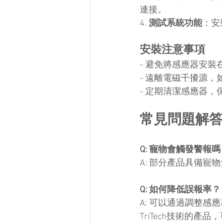
連接。
4. 
測試系統功能
：安
安裝注意事項
- 避免將感應器安
- 遠離電磁干擾源
- 定期清潔感應器
常見問題解
Q: 寵物會觸發警報嗎
A: 部分產品具備
Q: 如何降低誤報率？
A: 可以通過調整
TriTech技術的產