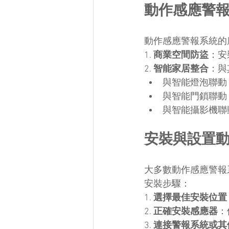
動作感應警
動作感應警報系統的
1. 
商業空間防盜
：安
2. 
智能家居整合
：與
與智能燈泡聯動
與智能門鎖聯動
與智能攝影機聯
安裝與設置
大多數動作感應警報
安裝步驟：
1. 
選擇最佳安裝位置
2. 
正確安裝感應器
：
3. 
連接警報系統或其