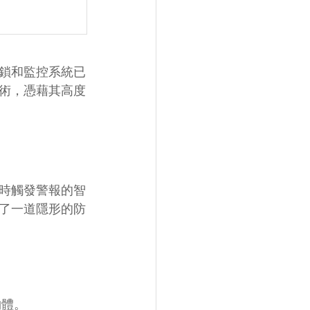
鎖和監控系統已
術，憑藉其高度
時觸發警報的智
了一道隱形的防
物體。