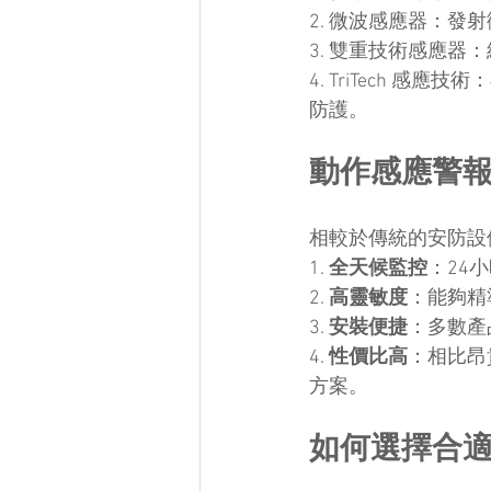
2. 微波感應器：
3. 雙重技術感應器
4. TriTech 
防護。
動作感應警
相較於傳統的安防設
1. 
全天候監控
：24
2. 
高靈敏度
：能夠精
3. 
安裝便捷
：多數產
4. 
性價比高
：相比昂
方案。
如何選擇合