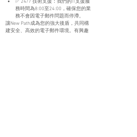
✅ 24/7 技術支援：我們的IT支援服
務時間為8:00至24:00，確保您的業
務不會因電子郵件問題而停滯。
讓New Path成為您的強大後盾，共同構
建安全、高效的電子郵件環境。有興趣
了解更多關於我們的IT諮詢服務，歡迎隨
時查詢。
了解更多
網絡與安全
網絡與安全
查看全部
最新文章