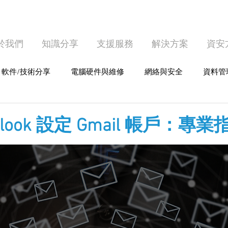
於我們
知識分享
支援服務
解決方案
資安
軟件/技術分享
電腦硬件與維修
網絡與安全
資料管
護
個人電腦使用
look 設定 Gmail 帳戶：專業