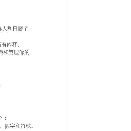
、聯絡人和日曆了。
理所有內容。
組織和管理你的 
。
全：
母、數字和符號。