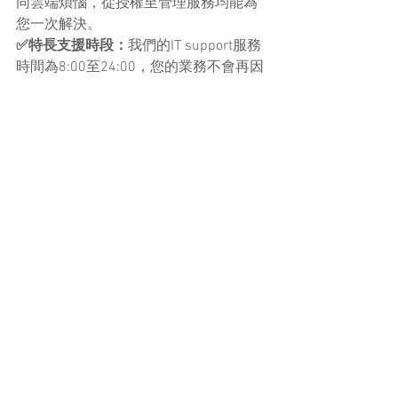
同雲端煩惱，從授權至管理服務均能為
您一次解決。
✅特長支援時段：
我們的IT support服務
時間為8:00至24:00，您的業務不會再因
技術問題停滯。
✅長遠規劃方案：
我們能在任何時段為
您提供規劃及專業建議，能夠跟上您的
業務發展與需要。
有興趣了解更多IT Consulting服務項目，
歡迎點擊下方按鈕：
立即了解
中小企電腦支援
網絡與安全
中小企業 IT Support
網絡與安全