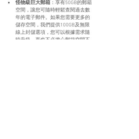
怪物級巨大郵箱
：享有50GB的郵箱
空間，讓您可隨時輕鬆查閱過去數
年的電子郵件。如果您需要更多的
儲存空間，我們提供100GB及無限
線上封儲選項，您可以根據需求隨
時升級，再也不必擔心郵箱空間不
足的問題。
跨裝置郵件同步
：無論您使用何種
裝置和作業系統，都可輕鬆同步郵
件，以方便您隨時隨地進行工作，
不再受限於固定位置和特定裝置。
頂級過濾惡意郵件
：Exchange 
Online是世界上其中一款最強大的郵
件系統之一，其豐富的安全過濾功
能可以有效地檢測和擊退各種惡意
郵件。使用Exchange Online，您可
以享受遠勝其他市場上同類產品的
更高安全性和更好的郵件流通體
驗。