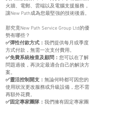
火牆、電郵、雲端以及電腦支援服務，
讓New Path成為您最堅強的技術後盾。
那究竟New Path Service Group Ltd的優
勢有哪些？
✅彈性付款方式：
我們提供每月或季度
方式付款，無需一次支付費用。
✅免費系統檢查及顧問：
您可以在了解
問題過後，再決定最適合自己的解決方
案。
✅靈活控制開支：
無論何時都可因您的
使用狀況更改服務或升級設備，您不需
再額外花費。
✅固定專家團隊：
我們擁有固定專家團
隊，在不同領域各有所長，能夠精準解
決您的需求。
✅無限次上門／遙距支援：
您可享有無
限次上門／遙距支援，無論用戶或資安