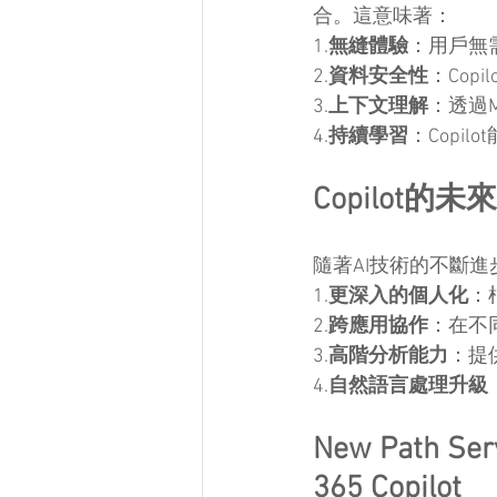
合。這意味著：
1.
無縫體驗
：用戶無需
2.
資料安全性
：Cop
3.
上下文理解
：透過M
4.
持續學習
：Copi
Copilot
隨著AI技術的不斷進步
1.
更深入的個人化
：
2.
跨應用協作
：在不同
3.
高階分析能力
：提
4.
自然語言處理升級
New Path S
365 Copilot