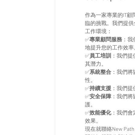
作為一家專業的IT顧問公
臨的挑戰。我們提供全面的
工作環境：
✅
專業顧問服務
：我
地提升您的工作效率
✅
員工培訓
：我們提
其潛力。
✅
系統整合
：我們將協
性。
✅
持續支援
：我們提
✅
安全保障
：我們將
護。
✅
效能優化
：我們會
效果。
現在就聯絡New Path S