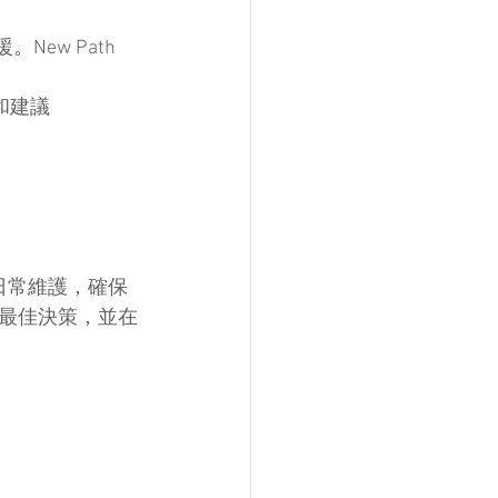
。New Path 
較和建議
到日常維護，確保
最佳決策，並在