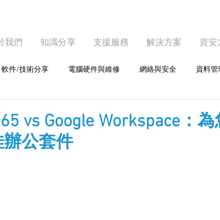
於我們
知識分享
支援服務
解決方案
資安
軟件/技術分享
電腦硬件與維修
網絡與安全
資料管
護
個人電腦使用
t 365 vs Google Workspac
佳辦公套件