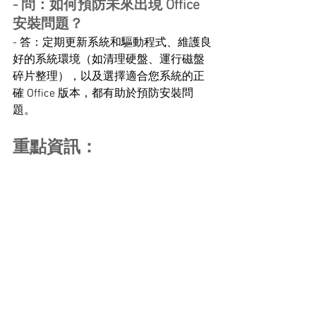
- 問：如何預防未來出現 Office 
安裝問題？
- 答：定期更新系統和驅動程式、維護良
好的系統環境（如清理硬盤、運行磁盤
碎片整理），以及選擇適合您系統的正
確 Office 版本，都有助於預防安裝問
題。
重點資訊：
- 錯誤碼 30102-11 可能由多種因素引
起，包括系統配置和軟件衝突
- 使用官方疑難排解工具和清理系統是解
決問題的有效方法 
- 定期系統維護和選擇合適的 Office 版本
可減少安裝問題發生
軟件/技術分享
軟件/技術分享