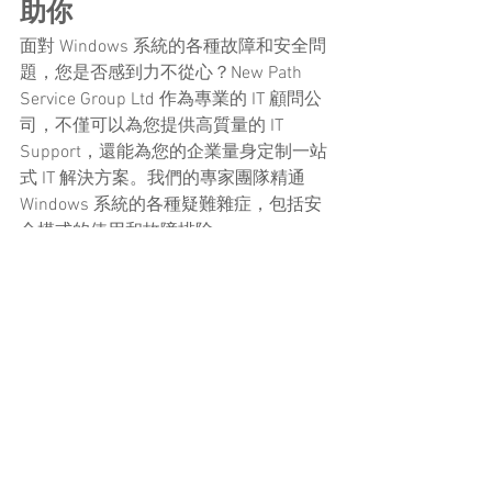
助你
面對 Windows 系統的各種故障和安全問
題，您是否感到力不從心？New Path 
Service Group Ltd 作為專業的 IT 顧問公
司，不僅可以為您提供高質量的 IT 
Support，還能為您的企業量身定制一站
式 IT 解決方案。我們的專家團隊精通 
Windows 系統的各種疑難雜症，包括安
全模式的使用和故障排除。
選擇 New Path，您將享受到：
專業的系統診斷和修復服務
定期的系統健康檢查，預防潛在問
題
24/7 的技術支持，隨時解決您的 IT 
難題
全面的網絡安全解決方案，保護您
的數據安全
靈活的付款方式和無限次上門/遙距