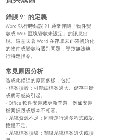
質與成因
錯誤 91 的定義
Word 執行時錯誤 91 通常伴隨「物件變
數或 With 區塊變數未設定」的訊息出
現。這意味著 Word 在存取未正確初始化
的物件或變數時遇到問題，導致無法執
行特定指令。
常見原因分析
造成此錯誤的原因多樣，包括：
- 檔案損毀：可能由檔案過大、儲存中斷
或病毒感染引起。
- Office 軟件安裝或更新問題：例如安裝
檔案損毀或版本不相容。
- 系統資源不足：同時運行過多程式或記
憶體不足。
- 系統檔案損壞：關鍵系統檔案遺失或損